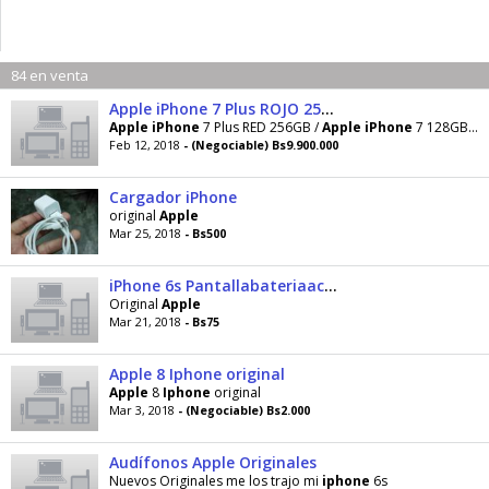
84 en venta
Apple iPhone 7 Plus ROJO 256 GB / Apple iPhone 7 128 GB / Apple iPhone 7 Plus 32 GB for sale
Apple
iPhone
7 Plus RED 256GB /
Apple
iPhone
7 128GB /
A
Feb 12, 2018
- (Negociable) Bs9.900.000
Cargador iPhone
original
Apple
Mar 25, 2018
- Bs500
iPhone 6s Pantallabateriaaccesorios
Original
Apple
Mar 21, 2018
- Bs75
Apple 8 Iphone original
Apple
8
Iphone
original
Mar 3, 2018
- (Negociable) Bs2.000
Audífonos Apple Originales
Nuevos Originales me los trajo mi
iphone
6s