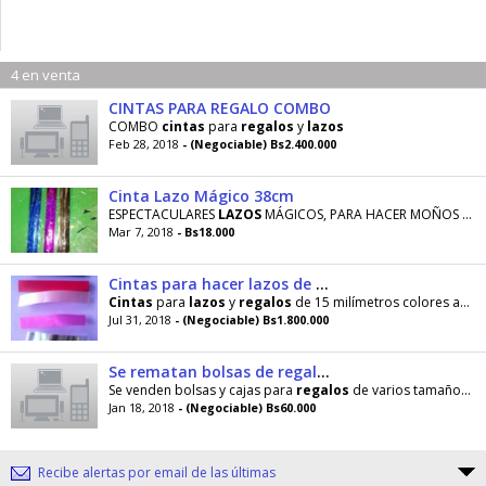
4 en venta
CINTAS PARA REGALO COMBO
COMBO
cintas
para
regalos
y
lazos
Feb 28, 2018
- (Negociable) Bs2.400.000
Cinta Lazo Mágico 38cm
ESPECTACULARES
LAZOS
MÁGICOS, PARA HACER MOÑOS DE
Mar 7, 2018
- Bs18.000
Cintas para hacer lazos de 15 milímetros variedad de colores 92 yardas
Cintas
para
lazos
y
regalos
de 15 milímetros colores amarillo. azul, rojo, vino tinto, dorada
Jul 31, 2018
- (Negociable) Bs1.800.000
Se rematan bolsas de regalo, lazos, etiquetas, tarjetas stickers, blondas para tortas, rollos de cintas
Se venden bolsas y cajas para
regalos
de varios tamaños y colores,
Jan 18, 2018
- (Negociable) Bs60.000
Recibe alertas por email de las últimas