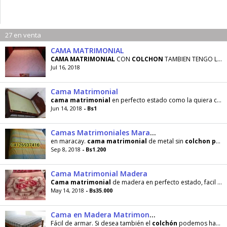
27 en venta
CAMA MATRIMONIAL
CAMA
MATRIMONIAL
CON
COLCHON
TAMBIEN TENGO LAS DOS MESAS DE NOCHES PUEDE LLEVARSE TODO POR UN BUEN
Jul 16, 2018
Cama Matrimonial
cama
matrimonial
en perfecto estado como la quiera con
Jun 14, 2018
- Bs1
Camas Matrimoniales Maracay
en maracay.
cama
matrimonial
de metal sin
colchon
precio
Sep 8, 2018
- Bs1.200
Cama Matrimonial Madera
Cama
matrimonial
de madera en perfecto estado, facil de transportar, no incluye
May 14, 2018
- Bs35.000
Cama en Madera Matrimonial
Fácil de armar. Si desea también el
colchón
podemos hablar de