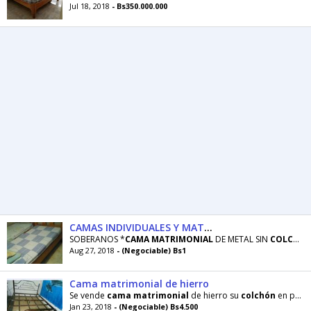
Jul 18, 2018
- Bs350.000.000
CAMAS INDIVIDUALES Y MATRIMONIALES... 04126937416
SOBERANOS *
CAMA
MATRIMONIAL
DE METAL SIN
COLCHON
Aug 27, 2018
- (Negociable) Bs1
Cama matrimonial de hierro
Se vende
cama
matrimonial
de hierro su
colchón
en perfectas condiciones, a buen
Jan 23, 2018
- (Negociable) Bs4.500