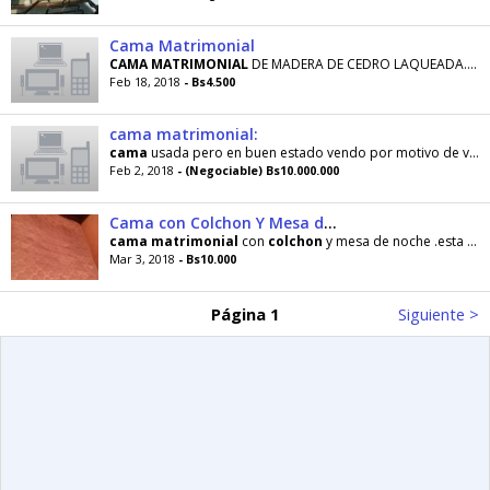
Cama Matrimonial
CAMA
MATRIMONIAL
DE MADERA DE CEDRO LAQUEADA. EL COPETE MIDE 1 METRO DE ALTO POR 1.88 DE ANCHO
Feb 18, 2018
- Bs4.500
cama matrimonial:
cama
usada pero en buen estado vendo por motivo de viaje con su
Feb 2, 2018
- (Negociable) Bs10.000.000
Cama con Colchon Y Mesa de Noche
cama
matrimonial
con
colchon
y mesa de noche .esta en muy buenas condiciones y muy buen
Mar 3, 2018
- Bs10.000
Página 1
Siguiente >