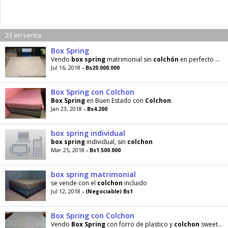
23 en venta
Box Spring
Vendo
box
spring
matrimonial sin
colchón
en perfecto estado
Jul 16, 2018
- Bs20.000.000
Box Spring con Colchon
Box
Spring
en Buen Estado con
Colchon
.
Jan 23, 2018
- Bs4.200
box spring individual
box
spring
individual, sin
colchon
Mar 25, 2018
- Bs1.500.000
box spring matrimonial
se vende con el
colchon
incluido
Jul 12, 2018
- (Negociable) Bs1
Box Spring con Colchon
Vendo
Box
Spring
con forro de plastico y
colchon
sweet dreams matrimonial poco udo, rematando