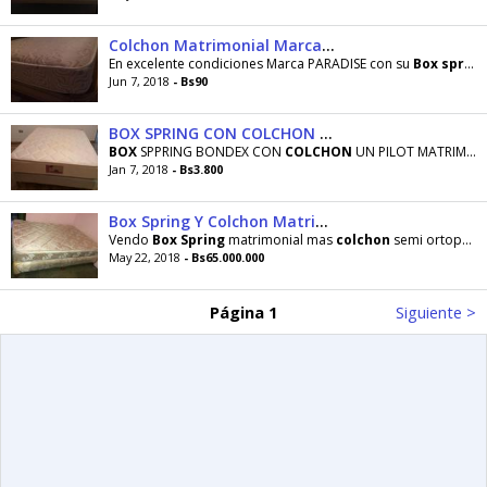
Colchon Matrimonial Marca Paradise
En excelente condiciones Marca PARADISE con su
Box
spring
Jun 7, 2018
- Bs90
BOX SPRING CON COLCHON MATRIMONIAL
BOX
SPPRING BONDEX CON
COLCHON
UN PILOT MATRIMONIAL COMO NUEVO POCO USO
Jan 7, 2018
- Bs3.800
Box Spring Y Colchon Matrimonial
Vendo
Box
Spring
matrimonial mas
colchon
semi ortopedico marca paradise en excelentes condiciones
May 22, 2018
- Bs65.000.000
Página 1
Siguiente >