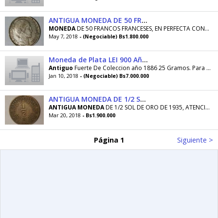
ANTIGUA MONEDA DE 50 FRANCOS FRANCESES DE 1949
MONEDA
DE 50 FRANCOS FRANCESES, EN PERFECTA CONDICION, IDEAL PARA
May 7, 2018
- (Negociable) Bs1.800.000
Moneda de Plata LEI 900 Año 1886
Antiguo
Fuerte De Coleccion año 1886 25 Gramos. Para
Col
Jan 10, 2018
- (Negociable) Bs7.000.000
ANTIGUA MONEDA DE 1/2 SOL DE ORO DE 1935
ANTIGUA
MONEDA
DE 1/2 SOL DE ORO DE 1935, ATENCION
Mar 20, 2018
- Bs1.900.000
Página 1
Siguiente >