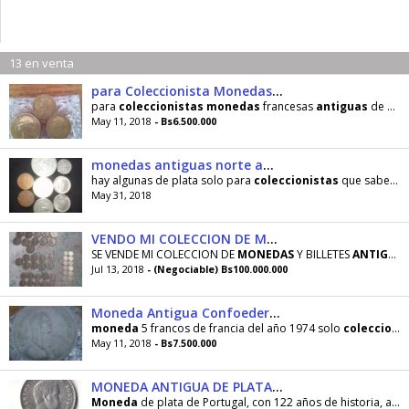
13 en venta
para Coleccionista Monedas Francesas
para
coleccionistas
monedas
francesas
antiguas
de 20 centavos año 1962 y dos de 10 centimos del año
May 11, 2018
- Bs6.500.000
monedas antiguas norte americanas
hay algunas de plata solo para
coleccionistas
que saben de que valores son estas
May 31, 2018
VENDO MI COLECCION DE MONEDAS Y BILLETES ANTIGUOS
SE VENDE MI COLECCION DE
MONEDAS
Y BILLETES
ANTIGUOS
Jul 13, 2018
- (Negociable) Bs100.000.000
Moneda Antigua Confoederatohelvetica 5 F
moneda
5 francos de francia del año 1974 solo
coleccionista
May 11, 2018
- Bs7.500.000
MONEDA ANTIGUA DE PLATA PARA COLECCIONISTAS ESPECIALES
Moneda
de plata de Portugal, con 122 años de historia, acuñada en 1896. en estado EF. Negociable