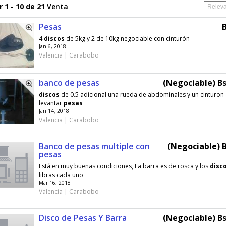
 1 - 10 de 21
Venta
Pesas
4
discos
de 5kg y 2 de 10kg negociable con cinturón
Jan 6, 2018
Valencia | Carabobo
banco de pesas
(Negociable) Bs
discos
de 0.5 adicional una rueda de abdominales y un cinturon
levantar
pesas
Jan 14, 2018
Valencia | Carabobo
Banco de pesas multiple con
(Negociable) B
pesas
Está en muy buenas condiciones, La barra es de rosca y los
disc
libras cada uno
Mar 16, 2018
Valencia | Carabobo
Disco de Pesas Y Barra
(Negociable) Bs