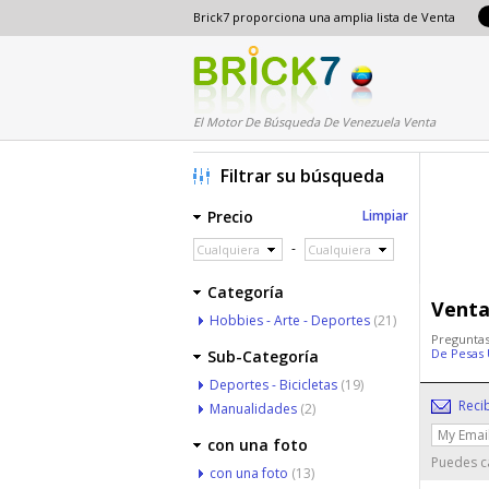
Brick7 proporciona una amplia lista de Venta
El Motor De Búsqueda De Venezuela Venta
Filtrar su búsqueda
Precio
Limpiar
-
Cualquiera
Cualquiera
Categoría
Venta
Hobbies - Arte - Deportes
(21)
Preguntas
De Pesas
Sub-Categoría
Deportes - Bicicletas
(19)
Reci
Manualidades
(2)
con una foto
Puedes ca
con una foto
(13)