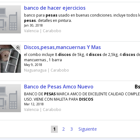
banco de hacer ejercicios
banco para
pesas
usado en buenas condiciones. incluye todos 
pesas
. detalles en pintura.
Jan 30, 2018
Valencia | Carabobo
Discos,pesas,mancuernas Y Mas
el combo incluye 8
discos
de 5kg, 4
discos
de 2,5kg, 4
discos
de
mancuernas , 1 barra
May 9, 2018
Naguanagua | Carabobo
Banco de Pesas Amco Nuevo
Bs
BANCO DE
PESAS
MARCA AMCO DE EXCELENTE CALIDAD COMPLE
USO. VIENE CON MALETA PARA
DISCOS
Mar 12, 2018
Valencia | Carabobo
1
2
3
Siguiente