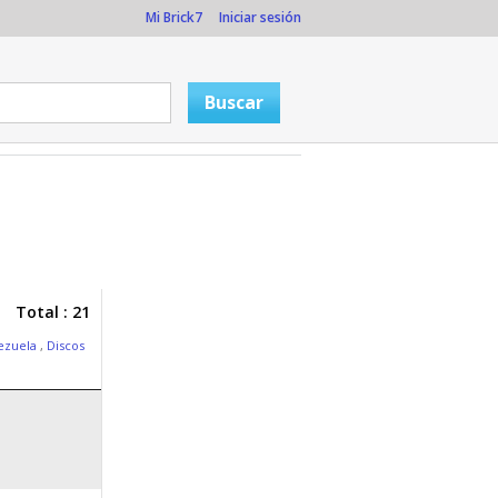
Mi Brick7
Iniciar sesión
Total : 21
nezuela
,
Discos