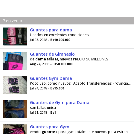
7 en venta
Guantes para dama
Usados en excelentes condiciones
Jul 23, 2018
- Bs10.000.000
Guantes de Gimnasio
de
dama
talla M, nuevos PRECIO 50 MILLONES
Aug 24, 2018
- Bs50.000.000
Guantes Gym Dama
Poco uso, como nuevos . Acepto Transferencias Provincial Mercantil y Bod
Jul 24, 2018
- Bs15.000
Guantes de Gym para Dama
son tallas unica
Jul 31, 2018
- Bs1
Guantes para Gym
vendo
guantes
para gym totalmente nuevos para estrenar por horita solo tengo de