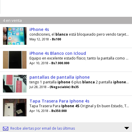
4 en venta
iPhone 4s
condiciones, el
blanco
está bloqueado pero vendo tarjeta lógica base virgen liberada nueva traída de afuera
May 12, 2018
- Bs100
iPhone 4s Blanco con Icloud
Equipo en excelente estado físico; tanto la pantalla como sus otros componentes funcionan perfectamente. Tiene bloqueado el icloud. Se entrega el...
Apr 10, 2018
- Bs7.000.000
pantallas de pantalla iphone
tengo 1 pantalla
iphone
6 plus
blanca
2 pantalla
iphone
5s
Jul 28, 2018
- (Negociable) Bs35
Tapa Trasera Para Iphone 4s
Tapa Trasera Para
Iphone
4S
Original y En buen Estado, Tenemos Punto de venta, aceptamos
Apr 16, 2018
- Bs350.000
Recibe alertas por email de las últimas