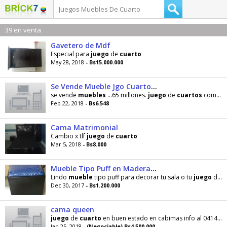
39 en venta
Gavetero de Mdf
Especial para
juego
de
cuarto
May 28, 2018
- Bs15.000.000
Se Vende Mueble Jgo Cuartos Diban
se vende
muebles
...65 millones.
juego
de
cuartos
completos. 75 millones..diban 15 millones
Feb 22, 2018
- Bs6.548
Cama Matrimonial
Cambio x tlf
juego
de
cuarto
Mar 5, 2018
- Bs8.000
Mueble Tipo Puff en Madera Negro
Lindo
mueble
tipo puff para decorar tu sala o tu
juego
de
c
Dec 30, 2017
- Bs1.200.000
cama queen
juego
de
cuarto
en buen estado en cabimas info al 04149657783
Jan 25, 2018
- (Negociable) Bs4.500.000