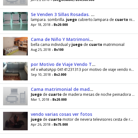
Se Venden 3 Sillas Rosadas. Sombrillas
lampara. sombrilla.
juego
cubierto.lampara de
cuarto
niño
Apr 18, 2018
- Bs20.000
Cama de Niño Y Matrimonial Queen
bella cama individual y
juego
de
cuarto
matrimonial
Aug 25, 2018
- Bs100
por Motivo de Viaje Vendo Tv Nevera Otro
inf x whatsApp 04141231313 por motivo de viaje vendo nevera cocina tv
Sep 10, 2018
- Bs2.000
Cama matrimonial de madera mesas de noche peinadora
Juego
de
cuarto
de madera mesas de noche peinadora 04144003290
Mar 1, 2018
- Bs20.000
vendo varias cosas ver fotos
juego
de
cuarto
motor de nevera televisores cesta de ropa
Apr 26, 2018
- Bs75.000