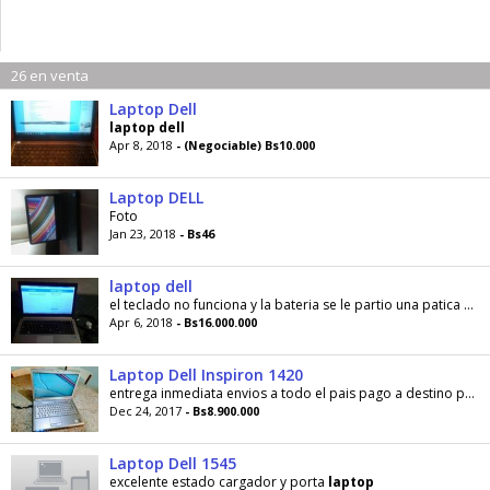
26 en venta
Laptop Dell
laptop
dell
Apr 8, 2018
- (Negociable) Bs10.000
Laptop DELL
Foto
Jan 23, 2018
- Bs46
laptop dell
el teclado no funciona y la bateria se le partio una patica sin embargo funciona bien, se puede utilizar con teclado externo 100% funcional viene con...
Apr 6, 2018
- Bs16.000.000
Laptop Dell Inspiron 1420
entrega inmediata envios a todo el pais pago a destino perfecto estado entrega personal en
Dec 24, 2017
- Bs8.900.000
Laptop Dell 1545
excelente estado cargador y porta
laptop