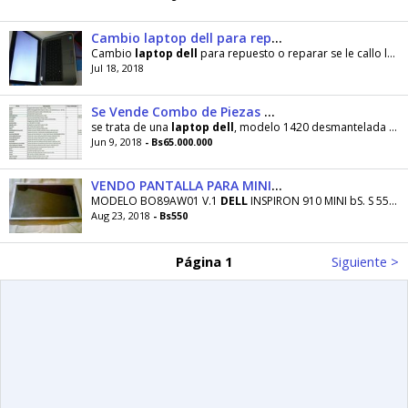
Cambio laptop dell para repuesto
Cambio
laptop
dell
para repuesto o reparar se le callo la pila de la hora enciende pero se queda
Jul 18, 2018
Se Vende Combo de Piezas de Laptop Dell
se trata de una
laptop
dell
, modelo 1420 desmantelada y con la tarjeta madre dañada, se vende
Jun 9, 2018
- Bs65.000.000
VENDO PANTALLA PARA MINI LAPTOP
MODELO BO89AW01 V.1
DELL
INSPIRON 910 MINI bS. S 550,oo nueva. de paquete
Aug 23, 2018
- Bs550
Página 1
Siguiente >