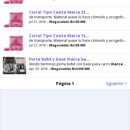
Corral Tipo Casita Marca Stork
de transporte. Material suave lo hace cómodo y acogedor para tu bebé. Características del
Jul 21, 2018
- (Negociable) Bs130.000
Corral Tipo Casita Marca Stork
de transporte. Material suave lo hace cómodo y acogedor para tu bebé. Características del
Jul 27, 2018
- (Negociable) Bs100.000
Porta bebé y base marca baby trend expedition travel 04121463588
Vendo hermoso porta bebé con base para carro
marca
baby trend expedition travel system importado
Apr 29, 2018
- (Negociable) Bs4.500.000
Página 1
Siguiente >