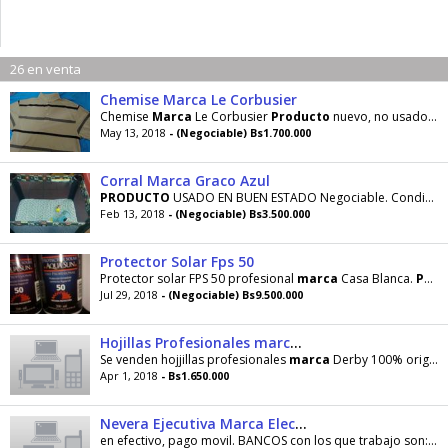
26 en venta
Chemise Marca Le Corbusier
Chemise
Marca
Le Corbusier
Producto
nuevo, no usado, sin paquete de embalaje Talla M. No acepto
May 13, 2018
- (Negociable) Bs1.700.000
Corral Marca Graco Azul
PRODUCTO
USADO EN BUEN ESTADO Negociable. Condición de Pago: Previo Deposito o Transferencia
Feb 13, 2018
- (Negociable) Bs3.500.000
Protector Solar Fps 50
Protector solar FPS 50 profesional
marca
Casa Blanca.
Producto
Jul 29, 2018
- (Negociable) Bs9.500.000
Hojillas Profesionales marca Derby 100 orignales
Se venden hojjillas profesionales
marca
Derby 100% originales,
Apr 1, 2018
- Bs1.650.000
Nevera Ejecutiva Marca Electrolux 50 Lts
en efectivo, pago movil. BANCOS con los que trabajo son: BNC, BOD, Provincial,