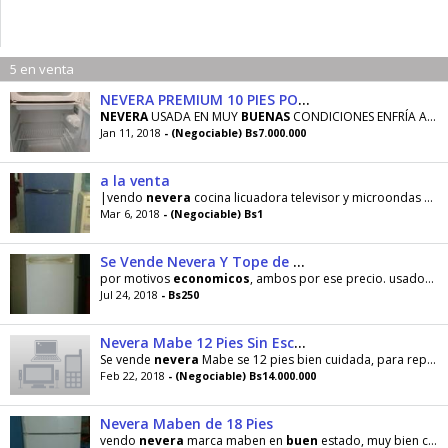
5 en venta
NEVERA PREMIUM 10 PIES POR URGENCIA ECONOMICA NEGOCIABLE
NEVERA
USADA EN MUY
BUENAS
CONDICIONES ENFRÍA AL MÁXIMO SE VENDE POR URGENCIA
Jan 11, 2018
- (Negociable) Bs7.000.000
a la venta
|vendo
nevera
cocina licuadora televisor y microondas
eco
Mar 6, 2018
- (Negociable) Bs1
Se Vende Nevera Y Tope de Cocina
por motivos
economicos
, ambos por ese precio. usados pero en
Jul 24, 2018
- Bs250
Nevera Mabe 12 Pies Sin Escarcha Para Reparar Económica
Se vende
nevera
Mabe se 12 pies bien cuidada, para reparar Tiene una falla ya que presenta un sucio
Feb 22, 2018
- (Negociable) Bs14.000.000
Nevera Maben de 18 Pies
vendo
nevera
marca maben en
buen
estado, muy bien cuidada, la vendo por apuro