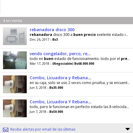
4 en venta
rebanadora disco 300
rebanadora
disco 300 a
buen
precio
exelente estado impecable 04242260806
Dec 26, 2017
- Bs3
vendo congelador, perco, rebanadora y pèso electronico combo
todo en
buen
estado de funcionamiento. todo por el
precio
Mar 17, 2018
- (Negociable) Bs68.000.000
Combo, Licuadora y Rebanadora Oster, V descripción
en su caja, solo se uso 2 veces como prueba, y se encuentra en
Jun 3, 2018
- Bs35.000
Combo, Licuadora Y Rebanadora Oster, Leer Descripción
todo, pero le funcionan en perfecto estado las 8 velocidades y todo lo demás como se ve en las fotos.
Jun 7, 2018
- Bs50.000
Recibe alertas por email de las últimas