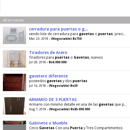
43 en venta
cerradura para puertas o gavetas
vendo lote de cerradura para
gavetas
o
puertas
. precio viejo.precio sujeto a cambio sin aviso.
Mar 23, 2018
- (Negociable) Bs750
Tiradores de Acero
Tiradores para
puertas
o
Gavetas
, nuevos
Jul 28, 2018
- Bs6.000.000
gavetero diferente
poseedos
gavetas
y dos
puertas
Jul 16, 2018
- (Negociable) Bs30
ARMARIO DE 3 PUERTAS
Armario con minimo detalle en una de las
gavetas
que puede resolverse con martillo y tornillo
Aug 7, 2018
- (Negociable) Bs85.000.000
Gabinete o Mueble
Cinco
Gavetas
Con una
Puerta
y Tres Compartimentos