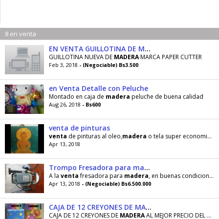
8 en venta
EN VENTA GUILLOTINA DE MADERA
GUILLOTINA NUEVA DE
MADERA
MARCA PAPER CUTTER
Feb 3, 2018
- (Negociable) Bs3.500
en Venta Detalle con Peluche
Montado en caja de
madera
peluche de buena calidad
Aug 26, 2018
- Bs600
venta de pinturas
venta
de pinturas al oleo,
madera
o tela super economico,mlni pinturas los precios varian
Apr 13, 2018
Trompo Fresadora para madera!!!
A la
venta
fresadora para
madera
, en buenas condiciones, no tiene accesorios, solo la maquina
Apr 13, 2018
- (Negociable) Bs6.500.000
CAJA DE 12 CREYONES DE MADERA
CAJA DE 12 CREYONES DE
MADERA
AL MEJOR PRECIO DEL MERCADO