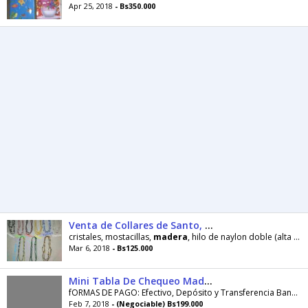
Apr 25, 2018
- Bs350.000
Venta de Collares de Santo, Aleyos, Ifa
cristales, mostacillas,
madera
, hilo de naylon doble (alta resistencia); se realizan con el camino del santo.
Mar 6, 2018
- Bs125.000
Mini Tabla De Chequeo Madera
fORMAS DE PAGO: Efectivo, Depósito y Transferencia Bancaria. BANCO B.O.D METODO DE ENVIO Domesa o ZOOM. Envíos a cualquier parte del país en la...
Feb 7, 2018
- (Negociable) Bs199.000