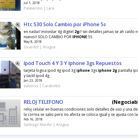
Jul 1, 2018
Palavecino | Lara
Htc 530 Solo Cambio por iPhone 5s
en nada// movistar 4g digitel
2g
// sin detalles jamas se ah caído 
nuevo// SOLO CAMBIO POR
IPHONE
5S
May 8, 2018
Girardot | Aragua
Ipod Touch 4 Y 3 Y Iphone 3gs Repuestos
tarjeta logica ipod 4g ipod 3g
iphone
3gs
iphone
2g
pantalla ip
y tactil ipod 4g
Jan 23, 2018
Valencia | Carabobo
RELOJ TELEFONO
(Negociabl
reloj celular en buenas condiciones solo detalles de uso y una de
la correa se salio pero no afecta se coloca igual y se ajusta con la.
Feb 16, 2018
Santiago Mariño | Aragua