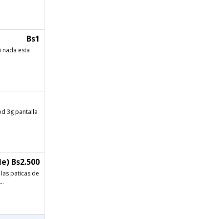
Bs1
ni nada esta
od 3g pantalla
e) Bs2.500
 las paticas de
..