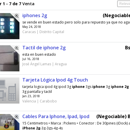
 1 - 7 de 7
Venta
iphones 2g
(Negociable
se vende en buen estado pero solo para repuesto ya que no agar
May 24, 2018
Caracas | Distrito Capital
Tactil de iphone 2g
Bs
esta en buen estado
Jul 16, 2018
José Ángel Lamas | Aragua
Tarjeta Lógica Ipod 4g Touch
tarjeta logica ipod 4g ipod 3g
iphone
3gs
iphone
3g
iphone
2g
3g pantalla y tactil
Jan 23, 2018
Valencia | Carabobo
Cables Para Iphone, Ipad, Ipod
(Negociable) B
15 Centimetros • Marca : Pickens • Conector : De 30pines (iDock) a
iPhone
2g
-3g-3gs-4g-4s