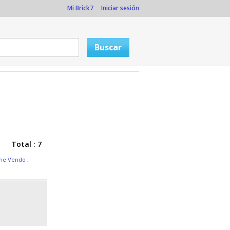
Mi Brick7
Iniciar sesión
Total : 7
one Vendo
,