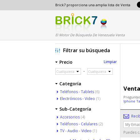
Brick7 proporciona una amplia lista de Venta
El Motor De Búsqueda De Venezuela Venta
Filtrar su búsqueda
Precio
Limpiar
-
Cualquiera
Cualquiera
Categoría
Venta
Teléfonos - Tablets
(6)
Preguntas
Electrónicos - Video
(1)
Iphone T
Sub-Categoría
Reci
Accesorios
(4)
Teléfonos - Celulares
(2)
TV - Audio - Video
(1)
Puedes ca