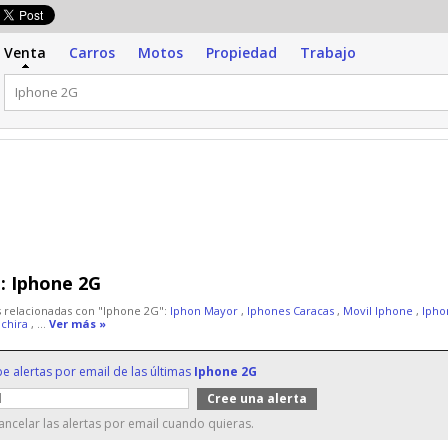
Venta
Carros
Motos
Propiedad
Trabajo
:
Iphone 2G
 relacionadas con "Iphone 2G":
Iphon Mayor
,
Iphones Caracas
,
Movil Iphone
,
Iph
achira
, ...
Ver más »
be alertas por email de las últimas
Iphone 2G
ncelar las alertas por email cuando quieras.