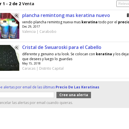
 1 - 2 de 2
Venta
plancha remintong mas keratina nuevo
vendo plancha remintog nueva mas
keratina
todo por el
preci
Dec 29, 2017
Valencia | Carabobo
Cristal de Swuaroski para el Cabello
diferente y genuino a tu look. Se colocan con
keratina
y los deja
que desees y luego lo guardas
May 15, 2018
Caracas | Distrito Capital
e alertas por email de las últimas
Precio De Las Keratinas
ncelar las alertas por email cuando quieras.