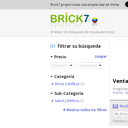
Brick7 proporciona una amplia lista de Venta
El Motor De Búsqueda De Venezuela Venta
Filtrar su búsqueda
Precio
Limpiar
-
Cualquiera
Cualquiera
Categoría
Venta
Moda y Belleza
(2)
Preguntas
Precio
,
Q
Sub-Categoría
Salud y Belleza
(2)
Reci
Mostrar todos los filtros
Puedes ca