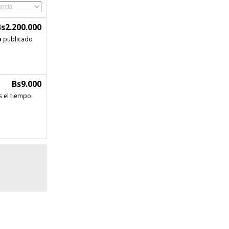
Bs2.200.000
o
publicado
Bs9.000
s el tiempo