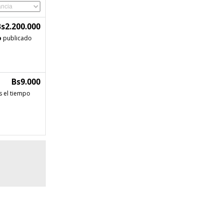
Bs2.200.000
o
publicado
Bs9.000
s el tiempo