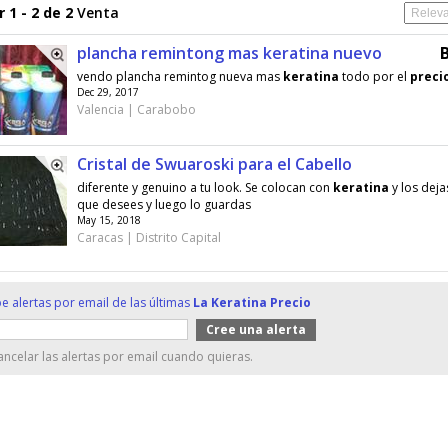
 1 - 2 de 2
Venta
plancha remintong mas keratina nuevo
vendo plancha remintog nueva mas
keratina
todo por el
preci
Dec 29, 2017
Valencia | Carabobo
Cristal de Swuaroski para el Cabello
diferente y genuino a tu look. Se colocan con
keratina
y los deja
que desees y luego lo guardas
May 15, 2018
Caracas | Distrito Capital
e alertas por email de las últimas
La Keratina Precio
ncelar las alertas por email cuando quieras.