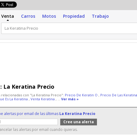
Venta
Carros
Motos
Propiedad
Trabajo
:
La Keratina Precio
 relacionadas con "La Keratina Precio":
Precio De Keratin O
,
Precio De Las Keratin
ue Es La Keratina
,
Venta Keratina
, ...
Ver más »
be alertas por email de las últimas
La Keratina Precio
ncelar las alertas por email cuando quieras.