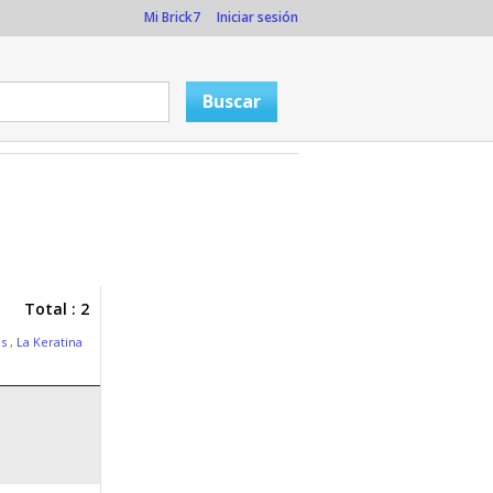
Mi Brick7
Iniciar sesión
Total : 2
as
,
La Keratina