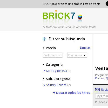
Brick7 proporciona una amplia lista de Venta
El Motor De Búsqueda De Venezuela Venta
Filtrar su búsqueda
Precio
Limpiar
-
Cualquiera
Cualquiera
Categoría
Venta
Moda y Belleza
(2)
Preguntas
Precio
,
Q
Sub-Categoría
Salud y Belleza
(2)
Reci
Mostrar todos los filtros
Puedes ca